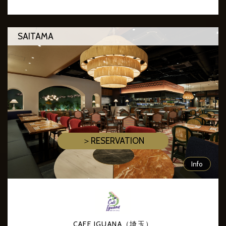
SAITAMA
＞RESERVATION
Info
CAFE IGUANA（埼玉）