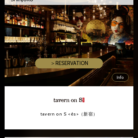
＞RESERVATION
Info
tavern on S <és>（新宿）