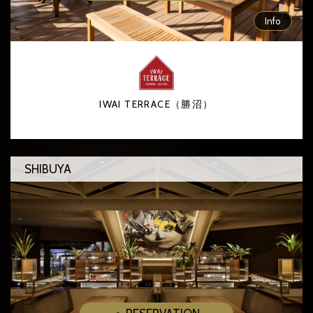
Info
IWAI TERRACE（勝沼）
SHIBUYA