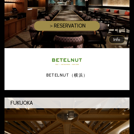
＞RESERVATION
Info
BETELNUT（横浜）
FUKUOKA