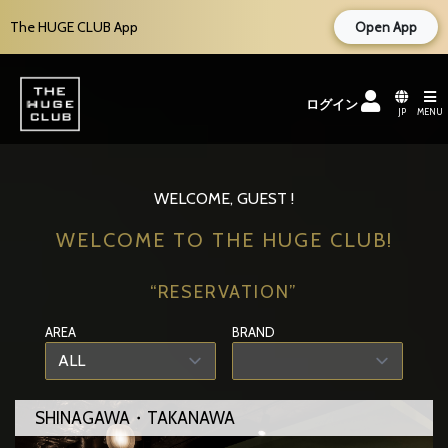
The HUGE CLUB App
Open App
ログイン
JP
MENU
WELCOME, GUEST !
WELCOME TO THE HUGE CLUB!
“RESERVATION”
AREA
BRAND
SHINAGAWA・TAKANAWA