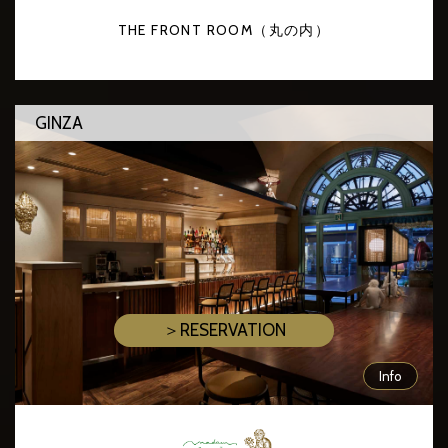
THE FRONT ROOM（丸の内）
GINZA
＞RESERVATION
Info