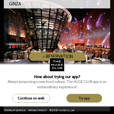
GINZA
＞RESERVATION
Info
How about trying our app?
Always proposing a new food culture, The HUGE CLUB app is an
extraordinary experience!
Continue on web
Try app
DAZZLE（銀座）
©2021
TERMS OF SERVICE
PRIVACY POLICY
HUGE Co., Ltd