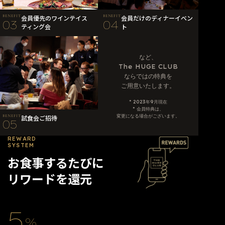
BENEFIT
会員優先のワインテイス
BENEFIT
会員だけのディナーイベン
03
04
ティング会
ト
など、
The HUGE CLUB
ならではの特典を
ご用意いたします。
* 2023年9月現在
* 会員特典は、
変更になる場合がございます。
BENEFIT
試食会ご招待
05
REWARD
SYSTEM
お食事するたびに
リワードを還元
5
%